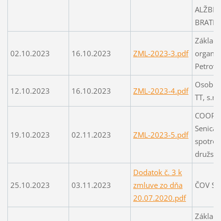
ALŽBETY
BRATIS
Základn
02.10.2023
16.10.2023
ZML-2023-3.pdf
organiz
Petrov
Osobny
12.10.2023
16.10.2023
ZML-2023-4.pdf
TT, s.r.o
COOP J
Senica,
19.10.2023
02.11.2023
ZML-2023-5.pdf
spotre
družstv
Dodatok č. 3 k
25.10.2023
03.11.2023
zmluve zo dňa
ČOV Ska
20.07.2020.pdf
Základ