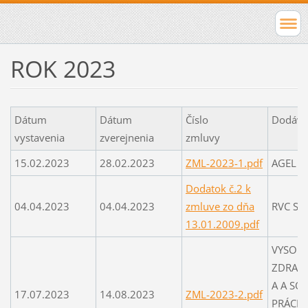
ROK 2023
Dátum
Dátum
Číslo
Dodá
vystavenia
zverejnenia
zmluvy
15.02.2023
28.02.2023
ZML-2023-1.pdf
AGEL N
Dodatok č.2 k
04.04.2023
04.04.2023
zmluve zo dňa
RVC Sen
13.01.2009.pdf
VYSOKÁ
ZDRAV
A A SO
17.07.2023
14.08.2023
ZML-2023-2.pdf
PRÁCE 