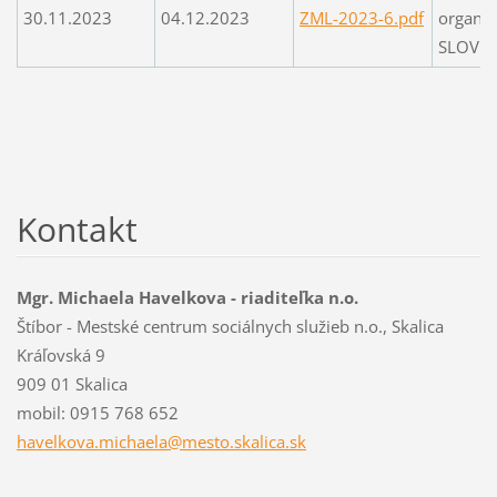
30.11.2023
04.12.2023
ZML-2023-6.pdf
organiz
SLOVES
Kontakt
Mgr. Michaela Havelkova - riaditeľka n.o.
Štíbor - Mestské centrum sociálnych služieb n.o., Skalica
Kráľovská 9
909 01 Skalica
mobil: 0915 768 652
havelkov
a.michae
la@mesto
.skalica
.sk