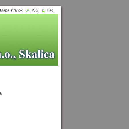
Mapa stránok
RSS
Tlač
a