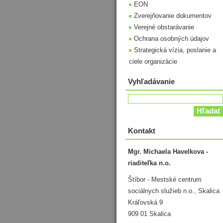
EON
Zverejňovanie dokumentov
Verejné obstarávanie
Ochrana osobných údajov
Strategická vízia, poslanie a
ciele organizácie
Vyhľadávanie
Kontakt
Mgr. Michaela Havelkova -
riaditeľka n.o.
Štíbor - Mestské centrum
sociálnych služieb n.o., Skalica
Kráľovská 9
909 01 Skalica