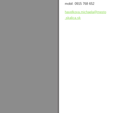
mobil: 0915 768 652
havelkov
a.michae
la@mesto
.skalica
.sk