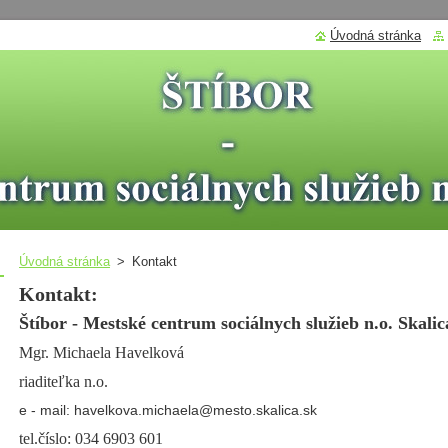
Úvodná stránka
Úvodná stránka
>
Kontakt
Kontakt:
Štíbor - Mestské centrum sociálnych služieb n.o. Skalic
Mgr. Michaela Havelková
riaditeľka n.o.
e - mail: havelkova.michaela@mesto.skalica.sk
tel.číslo: 034 6903 601