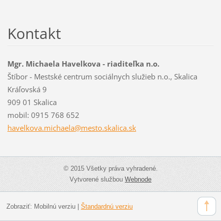
Kontakt
Mgr. Michaela Havelkova - riaditeľka n.o.
Štíbor - Mestské centrum sociálnych služieb n.o., Skalica
Kráľovská 9
909 01 Skalica
mobil: 0915 768 652
havelkov
a.michae
la@mesto
.skalica
.sk
© 2015 Všetky práva vyhradené.
Vytvorené službou
Webnode
Zobraziť:
Mobilnú verziu
|
Štandardnú verziu