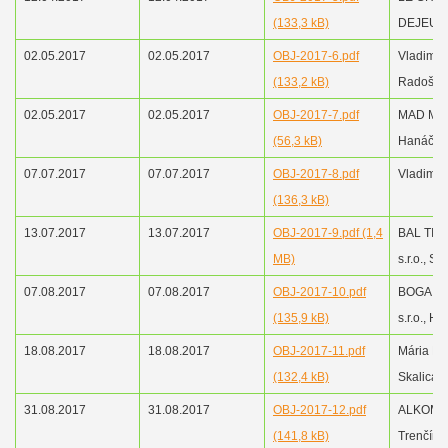
(133,3 kB)
DEJEUNE
02.05.2017
02.05.2017
OBJ-2017-6.pdf
Vladimír
(133,2 kB)
Radošov
02.05.2017
02.05.2017
OBJ-2017-7.pdf
MAD Mar
(56,3 kB)
Hanáček
07.07.2017
07.07.2017
OBJ-2017-8.pdf
Vladimír
(136,3 kB)
13.07.2017
13.07.2017
OBJ-2017-9.pdf (1,4
BAL TIP 
MB)
s.r.o., Sk
07.08.2017
07.08.2017
OBJ-2017-10.pdf
BOGA Pa
(135,9 kB)
s.r.o., Hol
18.08.2017
18.08.2017
OBJ-2017-11.pdf
Mária M
(132,4 kB)
Skalica
31.08.2017
31.08.2017
OBJ-2017-12.pdf
ALKOMA s
(141,8 kB)
Trenčín