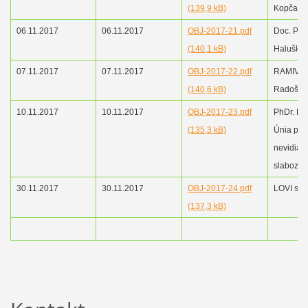
(139,9 kB)
Kopčany
06.11.2017
06.11.2017
OBJ-2017-21.pdf
Doc. PhD
(140,1 kB)
Haluškov
07.11.2017
07.11.2017
OBJ-2017-22.pdf
RAMIVO sp
(140,6 kB)
Radošov
10.11.2017
10.11.2017
OBJ-2017-23.pdf
PhDr. Mr
(135,3 kB)
Únia pre
nevidiaci
slabozra
30.11.2017
30.11.2017
OBJ-2017-24.pdf
LOVI s.r.
(137,3 kB)