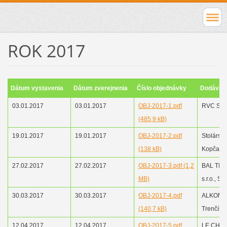
ROK 2017
Dátum vystavenia
Dátum zverejnenia
Číslo objednávky
Dodávat
03.01.2017
03.01.2017
OBJ-2017-1.pdf
RVC Seni
(485,9 kB)
19.01.2017
19.01.2017
OBJ-2017-2.pdf
Stolárstv
(138 kB)
Kopčany
27.02.2017
27.02.2017
OBJ-2017-3.pdf (1,2
BAL TIP 
MB)
s.r.o., Sk
30.03.2017
30.03.2017
OBJ-2017-4.pdf
ALKOMA s
(140,7 kB)
Trenčín
12.04.2017
12.04.2017
OBJ-2017-5.pdf
LE CHE