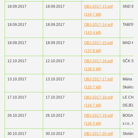
18.09.2017
18.09.2017
OBJ-2017-13.pdf
SND Brat
(134,7 kB)
18.09.2017
18.09.2017
OBJ-2017-14.pdf
TABITA - 
(143,4 kB)
18.09.2017
18.09.2017
OBJ-2017-15.pdf
MAD Ha
(137,8 kB)
12.10.2017
12.10.2017
OBJ-2017-16.pdf
SČK Sen
(138,5 kB)
13.10.2017
13.10.2017
OBJ-2017-17.pdf
Mária M
(135,7 kB)
Skalica
17.10.2017
17.10.2017
OBJ-2017-18.pdf
LE CHE
(134,7 kB)
DEJEUNE
26.10.2017
26.10.2017
OBJ-2017-19.pdf
BOGA Pa
(136,5 kB)
s.r.o., Hol
30.10.2017
30.10.2017
OBJ-2017-20.pdf
Stolárstv