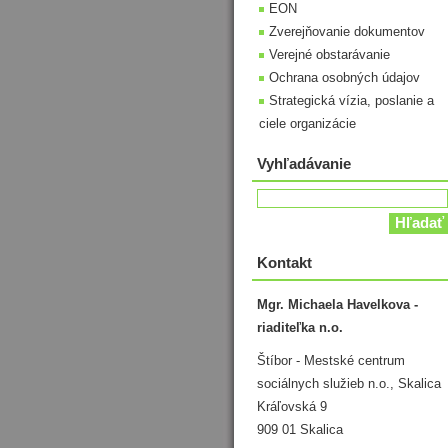
EON
Zverejňovanie dokumentov
Verejné obstarávanie
Ochrana osobných údajov
Strategická vízia, poslanie a
ciele organizácie
Vyhľadávanie
Kontakt
Mgr. Michaela Havelkova -
riaditeľka n.o.
Štíbor - Mestské centrum
sociálnych služieb n.o., Skalica
Kráľovská 9
909 01 Skalica