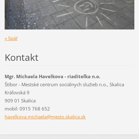
« Späť
Kontakt
Mgr. Michaela Havelkova - riaditeľka n.o.
Štíbor - Mestské centrum sociálnych služieb n.o., Skalica
Kráľovská 9
909 01 Skalica
mobil: 0915 768 652
havelkov
a.michae
la@mesto
.skalica
.sk